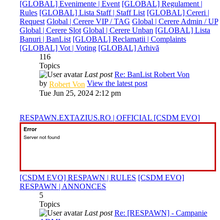
[GLOBAL] Evenimente | Event
[GLOBAL] Regulament |
Rules
[GLOBAL] Lista Staff | Staff List
[GLOBAL] Cereri |
Request
Global | Cerere VIP / TAG
Global | Cerere Admin / UP
Global | Cerere Slot
Global | Cerere Unban
[GLOBAL] Lista
Banuri | BanList
[GLOBAL] Reclamatii | Complaints
[GLOBAL] Vot | Voting
[GLOBAL] Arhivă
116
Topics
Last post
Re: BanList Robert Von
by
View the latest post
Robert Von
Tue Jun 25, 2024 2:12 pm
RESPAWN.EXTAZIUS.RO | OFFICIAL [CSDM EVO]
[CSDM EVO] RESPAWN | RULES
[CSDM EVO]
RESPAWN | ANNONCES
5
Topics
Last post
Re: [RESPAWN] - Campanie