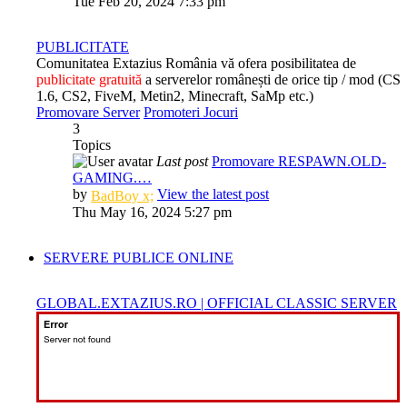
Tue Feb 20, 2024 7:33 pm
PUBLICITATE
Comunitatea Extazius România vă ofera posibilitatea de
publicitate gratuită
a serverelor românești de orice tip / mod (CS
1.6, CS2, FiveM, Metin2, Minecraft, SaMp etc.)
Promovare Server
Promoteri Jocuri
3
Topics
Last post
Promovare RESPAWN.OLD-
GAMING.…
by
View the latest post
BadBoy x;
Thu May 16, 2024 5:27 pm
SERVERE PUBLICE ONLINE
GLOBAL.EXTAZIUS.RO | OFFICIAL CLASSIC SERVER