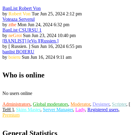
BanList Robert Von
by
Robert Von
Tue Jun 25, 2024 2:12 pm
Voteaza Serverul
by
zthe
Mon Jun 24, 2024 6:32 pm
BanList CSURSU 1
by
neGroi
Sun Jun 23, 2024 10:40 pm
[BANLIST] [eVo.][Russien.]
by
[ Russien. ]
Sun Jun 16, 2024 6:55 pm
banlist BOIERU
by
boieru
Sun Jun 16, 2024 9:11 am
Who is online
No users online
Administrators
,
Global moderators
,
Moderator
,
Designer
,
Scripter
,
[
TeH ]
,
Skins Master
,
Server Manager
,
Lady
,
Registered users
,
Premium
General Statistics