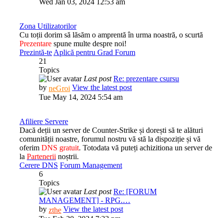
Wed Jan 03, 2024 12:53 am
Zona Utilizatorilor
Cu toții dorim să lăsăm o amprentă în urma noastră, o scurtă
Prezentare
spune multe despre noi!
Prezintă-te
Aplică pentru Grad Forum
21
Topics
Last post
Re: prezentare csursu
by
View the latest post
neGroi
Tue May 14, 2024 5:54 am
Afiliere Servere
Dacă deții un server de Counter-Strike și dorești să te alături
comunității noastre, forumul nostru vă stă la dispoziție și vă
oferim
DNS gratuit
. Totodata vă puteți achizitiona un server de
la
Partenerii
noștrii.
Cerere DNS
Forum Management
6
Topics
Last post
Re: [FORUM
MANAGEMENT] - RPG.…
by
View the latest post
zthe