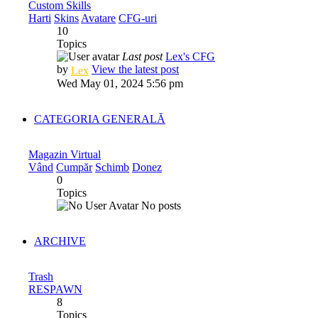
Custom Skills
Harti
Skins
Avatare
CFG-uri
10
Topics
Last post
Lex's CFG
by
View the latest post
Lex
Wed May 01, 2024 5:56 pm
CATEGORIA GENERALĂ
Magazin Virtual
Vând
Cumpăr
Schimb
Donez
0
Topics
No posts
ARCHIVE
Trash
RESPAWN
8
Topics