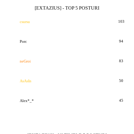
[EXTAZIUS] - TOP 5 POSTURI
103
csursu
94
Porc
83
neGroi
50
AsAsIn
45
Alex*_*