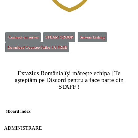
(Opens a new tab)
(Opens a new tab)
(Opens a new tab)
Connect on server
STEAM GROUP
Servers Listing
(Opens a new tab)
Download Counter-Strike 1.6 FREE
Extazius România își mărește echipa | Te
așteptăm pe
Discord
pentru a face parte din
STAFF !
Board index
ADMINISTRARE