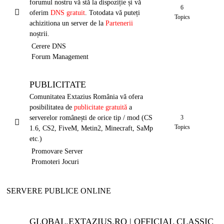
forumul nostru vă stă la dispoziție și vă
6
oferim
DNS gratuit
. Totodata vă puteți
Topics
achizitiona un server de la
Partenerii
noștrii.
Cerere DNS
Forum Management
PUBLICITATE
Comunitatea Extazius România vă ofera
posibilitatea de
publicitate gratuită
a
serverelor românești de orice tip / mod (CS
3
Topics
1.6, CS2, FiveM, Metin2, Minecraft, SaMp
etc.)
Promovare Server
Promoteri Jocuri
SERVERE PUBLICE ONLINE
GLOBAL.EXTAZIUS.RO | OFFICIAL CLASSIC