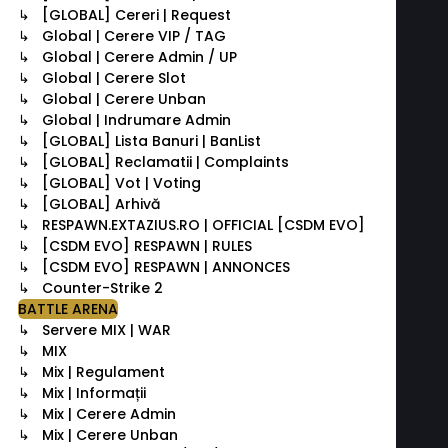
↳ [GLOBAL] Cereri | Request
↳ Global | Cerere VIP / TAG
↳ Global | Cerere Admin / UP
↳ Global | Cerere Slot
↳ Global | Cerere Unban
↳ Global | Indrumare Admin
↳ [GLOBAL] Lista Banuri | BanList
↳ [GLOBAL] Reclamatii | Complaints
↳ [GLOBAL] Vot | Voting
↳ [GLOBAL] Arhivă
↳ RESPAWN.EXTAZIUS.RO | OFFICIAL [CSDM EVO]
↳ [CSDM EVO] RESPAWN | RULES
↳ [CSDM EVO] RESPAWN | ANNONCES
↳ Counter-Strike 2
BATTLE ARENA
↳ Servere MIX | WAR
↳ MIX
↳ Mix | Regulament
↳ Mix | Informații
↳ Mix | Cerere Admin
↳ Mix | Cerere Unban