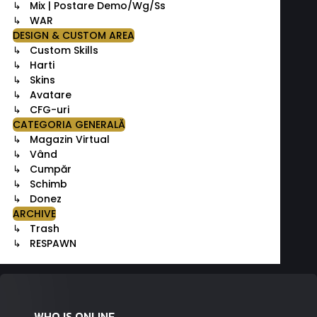
↳ Mix | Postare Demo/Wg/Ss
↳ WAR
DESIGN & CUSTOM AREA
↳ Custom Skills
↳ Harti
↳ Skins
↳ Avatare
↳ CFG-uri
CATEGORIA GENERALĂ
↳ Magazin Virtual
↳ Vând
↳ Cumpăr
↳ Schimb
↳ Donez
ARCHIVE
↳ Trash
↳ RESPAWN
WHO IS ONLINE