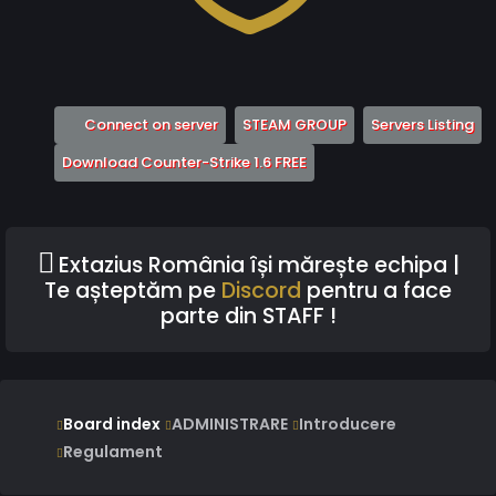
(Opens a new tab)
(Opens a new tab)
(O
Connect on server
STEAM GROUP
Servers Listing
(Opens a new tab)
Download Counter-Strike 1.6 FREE
Extazius România își mărește echipa |
Te așteptăm pe
Discord
pentru a face
parte din STAFF !
Board index
ADMINISTRARE
Introducere
Regulament