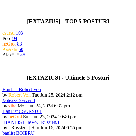
[EXTAZIUS] - TOP 5 POSTURI
csursu
103
Porc
94
neGroi
83
AsAsIn
50
Alex*_*
45
[EXTAZIUS] - Ultimele 5 Posturi
BanList Robert Von
by
Robert Von
Tue Jun 25, 2024 2:12 pm
Voteaza Serverul
by
zthe
Mon Jun 24, 2024 6:32 pm
BanList CSURSU 1
by
neGroi
Sun Jun 23, 2024 10:40 pm
[BANLIST] [eVo.][Russien.]
by
[ Russien. ]
Sun Jun 16, 2024 6:55 pm
banlist BOIERU