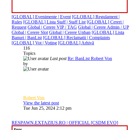
[GLOBAL] Evenimente | Event
[GLOBAL] Regulament |
Rules
[GLOBAL] Lista Staff | Staff List
[GLOBAL] Cereri |
Request
Global | Cerere VIP / TAG
Global | Cerere Admin / UP
Global | Cerere Slot
Global | Cerere Unban
[GLOBAL] Lista
Banuri | BanList
[GLOBAL] Reclamatii | Complaints
[GLOBAL] Vot | Voting
[GLOBAL] Arhivă
116
Topics
Last post
Re: BanList Robert Von
by
Robert Von
View the latest post
Tue Jun 25, 2024 2:12 pm
RESPAWN.EXTAZIUS.RO | OFFICIAL [CSDM EVO]