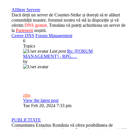
Afiliere Servere
Dacă deții un server de Counter-Strike și dorești să te alături
comunității noastre, forumul nostru vă stă la dispoziție și vă
oferim
DNS gratuit
. Totodata vă puteți achizitiona un server de
la
Partenerii
noștrii.
Cerere DNS
Forum Management
6
Topics
Last post
Re: [FORUM
MANAGEMENT] - RPG.…
by
zthe
View the latest post
Tue Feb 20, 2024 7:33 pm
PUBLICITATE
Comunitatea Extazius România vă ofera posibilitatea de