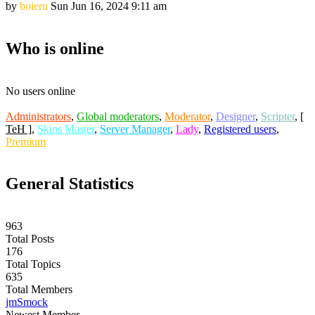
by
boieru
Sun Jun 16, 2024 9:11 am
Who is online
No users online
Administrators
,
Global moderators
,
Moderator
,
Designer
,
Scripter
,
[
TeH ]
,
Skins Master
,
Server Manager
,
Lady
,
Registered users
,
Premium
General Statistics
963
Total Posts
176
Total Topics
635
Total Members
jmSmock
Newest Member