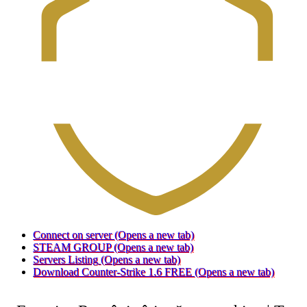
Connect on server
(Opens a new tab)
STEAM GROUP
(Opens a new tab)
Servers Listing
(Opens a new tab)
Download Counter-Strike 1.6 FREE
(Opens a new tab)