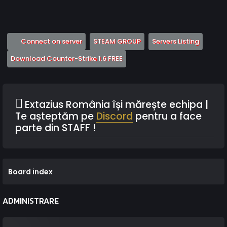
(Opens a new tab)
(Opens a new tab)
(Opens 
Connect on server
STEAM GROUP
Servers Listing
(Opens a new tab)
Download Counter-Strike 1.6 FREE
Extazius România își mărește echipa |
Te așteptăm pe
Discord
pentru a face
parte din STAFF !
Board index
ADMINISTRARE