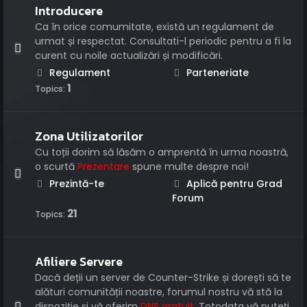
Introducere
Ca în orice comumitate, există un regulament de
urmat și respectat. Consultati-l periodic pentru a fi la
curent cu noile actualizări și modificări.
Regulament
Parteneriate
1
Topics:
Zona Utilizatorilor
Cu toții dorim să lăsăm o amprentă în urma noastră,
o scurtă
Prezentare
spune multe despre noi!
Prezintă-te
Aplică pentru Grad
Forum
21
Topics:
Afiliere Servere
Dacă deții un server de Counter-Strike și dorești să te
alături comunității noastre, forumul nostru vă stă la
dispoziție și vă oferim
DNS gratuit
. Totodata vă puteți