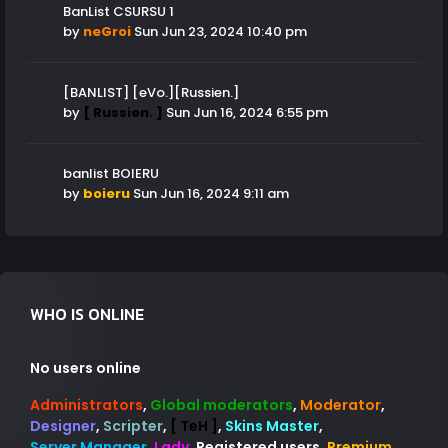
BanList CSURSU 1
by
neGroi
Sun Jun 23, 2024 10:40 pm
[BANLIST] [eVo.][Russien.]
by
[ Russien. ]
Sun Jun 16, 2024 6:55 pm
banlist BOIERU
by
boieru
Sun Jun 16, 2024 9:11 am
WHO IS ONLINE
No users online
Administrators
,
Global moderators
,
Moderator
,
Designer
,
Scripter
,
[ TeH ]
,
Skins Master
,
Server Manager
,
Lady
,
Registered users
,
Premium