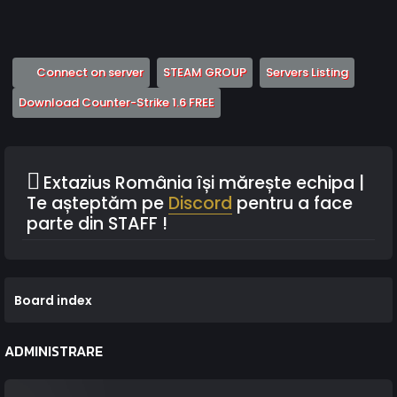
(Opens a new tab)
(Opens a new tab)
(Opens 
Connect on server
STEAM GROUP
Servers Listing
(Opens a new tab)
Download Counter-Strike 1.6 FREE
Extazius România își mărește echipa |
Te așteptăm pe
Discord
pentru a face
parte din STAFF !
Board index
ADMINISTRARE