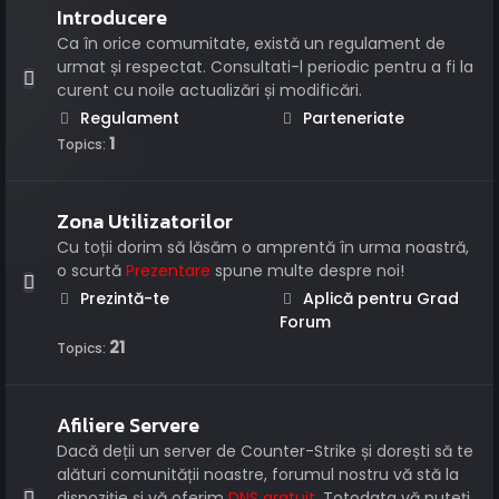
Introducere
Ca în orice comumitate, există un regulament de
urmat și respectat. Consultati-l periodic pentru a fi la
curent cu noile actualizări și modificări.
Regulament
Parteneriate
1
Topics:
Zona Utilizatorilor
Cu toții dorim să lăsăm o amprentă în urma noastră,
o scurtă
Prezentare
spune multe despre noi!
Prezintă-te
Aplică pentru Grad
Forum
21
Topics:
Afiliere Servere
Dacă deții un server de Counter-Strike și dorești să te
alături comunității noastre, forumul nostru vă stă la
dispoziție și vă oferim
DNS gratuit
. Totodata vă puteți