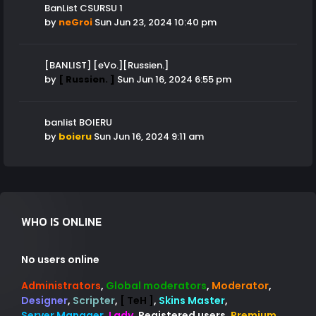
BanList CSURSU 1
by
neGroi
Sun Jun 23, 2024 10:40 pm
[BANLIST] [eVo.][Russien.]
by
[ Russien. ]
Sun Jun 16, 2024 6:55 pm
banlist BOIERU
by
boieru
Sun Jun 16, 2024 9:11 am
WHO IS ONLINE
No users online
Administrators
,
Global moderators
,
Moderator
,
Designer
,
Scripter
,
[ TeH ]
,
Skins Master
,
Server Manager
,
Lady
,
Registered users
,
Premium