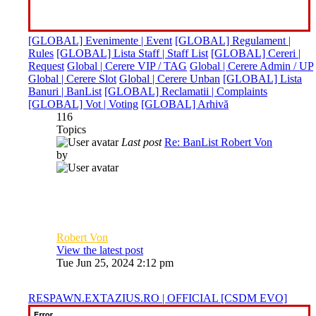
[GLOBAL] Evenimente | Event
[GLOBAL] Regulament |
Rules
[GLOBAL] Lista Staff | Staff List
[GLOBAL] Cereri |
Request
Global | Cerere VIP / TAG
Global | Cerere Admin / UP
Global | Cerere Slot
Global | Cerere Unban
[GLOBAL] Lista
Banuri | BanList
[GLOBAL] Reclamatii | Complaints
[GLOBAL] Vot | Voting
[GLOBAL] Arhivă
116
Topics
Last post
Re: BanList Robert Von
by
Robert Von
View the latest post
Tue Jun 25, 2024 2:12 pm
RESPAWN.EXTAZIUS.RO | OFFICIAL [CSDM EVO]