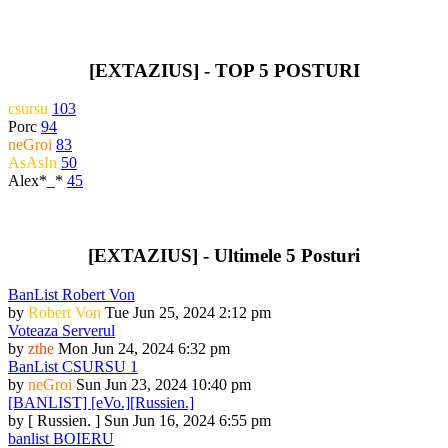
[EXTAZIUS] - TOP 5 POSTURI
csursu
103
Porc
94
neGroi
83
AsAsIn
50
Alex*_*
45
[EXTAZIUS] - Ultimele 5 Posturi
BanList Robert Von
by
Robert Von
Tue Jun 25, 2024 2:12 pm
Voteaza Serverul
by
zthe
Mon Jun 24, 2024 6:32 pm
BanList CSURSU 1
by
neGroi
Sun Jun 23, 2024 10:40 pm
[BANLIST] [eVo.][Russien.]
by
[ Russien. ]
Sun Jun 16, 2024 6:55 pm
banlist BOIERU