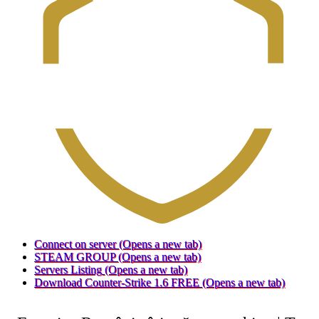
Connect on server
(Opens a new tab)
STEAM GROUP
(Opens a new tab)
Servers Listing
(Opens a new tab)
Download Counter-Strike 1.6 FREE
(Opens a new tab)