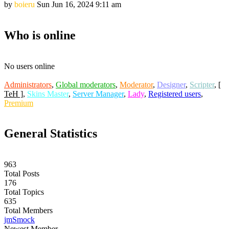
by
boieru
Sun Jun 16, 2024 9:11 am
Who is online
No users online
Administrators
,
Global moderators
,
Moderator
,
Designer
,
Scripter
,
[
TeH ]
,
Skins Master
,
Server Manager
,
Lady
,
Registered users
,
Premium
General Statistics
963
Total Posts
176
Total Topics
635
Total Members
jmSmock
Newest Member