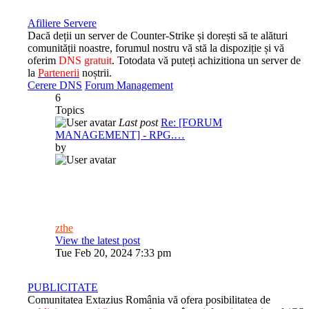
Afiliere Servere
Dacă deții un server de Counter-Strike și dorești să te alături
comunității noastre, forumul nostru vă stă la dispoziție și vă
oferim
DNS gratuit
. Totodata vă puteți achizitiona un server de
la
Partenerii
noștrii.
Cerere DNS
Forum Management
6
Topics
Last post
Re: [FORUM
MANAGEMENT] - RPG.…
by
zthe
View the latest post
Tue Feb 20, 2024 7:33 pm
PUBLICITATE
Comunitatea Extazius România vă ofera posibilitatea de