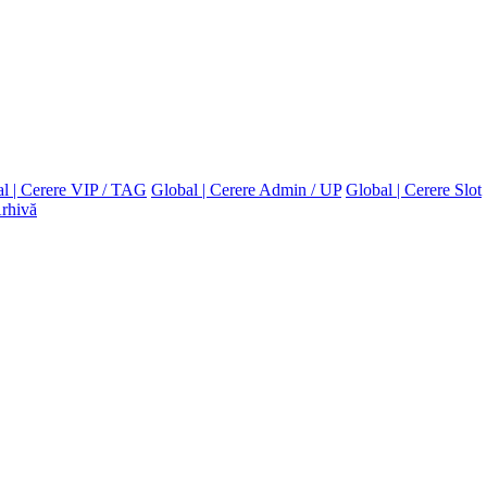
l | Cerere VIP / TAG
Global | Cerere Admin / UP
Global | Cerere Slot
rhivă