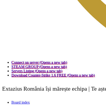
Connect on server
(Opens a new tab)
STEAM GROUP
(Opens a new tab)
Servers Listing
(Opens a new tab)
Download Counter-Strike 1.6 FREE
(Opens a new tab)
Extazius România își mărește echipa | Te aș
Board index