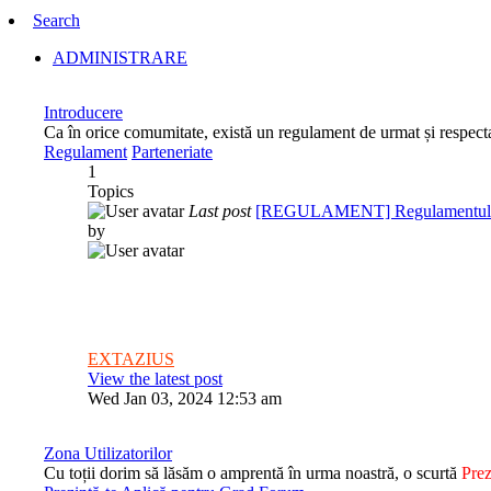
Search
ADMINISTRARE
Introducere
Ca în orice comumitate, există un regulament de urmat și respectat.
Regulament
Parteneriate
1
Topics
Last post
[REGULAMENT] Regulamentu
by
EXTAZIUS
View the latest post
Wed Jan 03, 2024 12:53 am
Zona Utilizatorilor
Cu toții dorim să lăsăm o amprentă în urma noastră, o scurtă
Prez