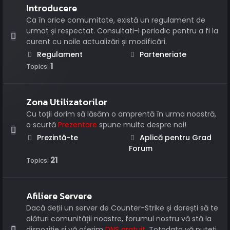
Introducere
Ca în orice comumitate, există un regulament de
urmat și respectat. Consultati-l periodic pentru a fi la
curent cu noile actualizări și modificări.
Regulament
Parteneriate
1
Topics:
Zona Utilizatorilor
Cu toții dorim să lăsăm o amprentă în urma noastră,
o scurtă
Prezentare
spune multe despre noi!
Prezintă-te
Aplică pentru Grad
Forum
21
Topics:
Afiliere Servere
Dacă deții un server de Counter-Strike și dorești să te
alături comunității noastre, forumul nostru vă stă la
dispoziție și vă oferim
DNS gratuit
. Totodata vă puteți