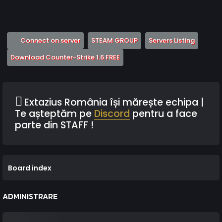
(Opens a new tab)
(Opens a new tab)
(Opens 
Connect on server
STEAM GROUP
Servers Listing
(Opens a new tab)
Download Counter-Strike 1.6 FREE
Extazius România își mărește echipa |
Te așteptăm pe
Discord
pentru a face
parte din STAFF !
Board index
ADMINISTRARE