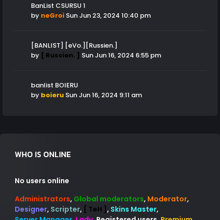
BanList CSURSU 1
by
neGroi
Sun Jun 23, 2024 10:40 pm
[BANLIST] [eVo.][Russien.]
by
[ Russien. ]
Sun Jun 16, 2024 6:55 pm
banlist BOIERU
by
boieru
Sun Jun 16, 2024 9:11 am
WHO IS ONLINE
No users online
Administrators
,
Global moderators
,
Moderator
,
Designer
,
Scripter
,
[ TeH ]
,
Skins Master
,
Server Manager
,
Lady
,
Registered users
,
Premium