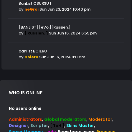
BanList CSURSU 1
by
neGroi
Sun Jun 23, 2024 10:40 pm
[BANLIST] [eVo.][Russien.]
by
[ Russien. ]
Sun Jun 16, 2024 6:55 pm
banlist BOIERU
by
boieru
Sun Jun 16, 2024 9:11 am
WHO IS ONLINE
No users online
Administrators
,
Global moderators
,
Moderator
,
Designer
,
Scripter
,
[ TeH ]
,
Skins Master
,
Server Manager
,
Lady
,
Registered users
,
Premium