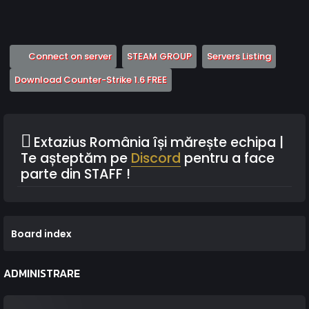
(Opens a new tab)
(Opens a new tab)
(Opens 
Connect on server
STEAM GROUP
Servers Listing
(Opens a new tab)
Download Counter-Strike 1.6 FREE
Extazius România își mărește echipa |
Te așteptăm pe
Discord
pentru a face
parte din STAFF !
Board index
ADMINISTRARE