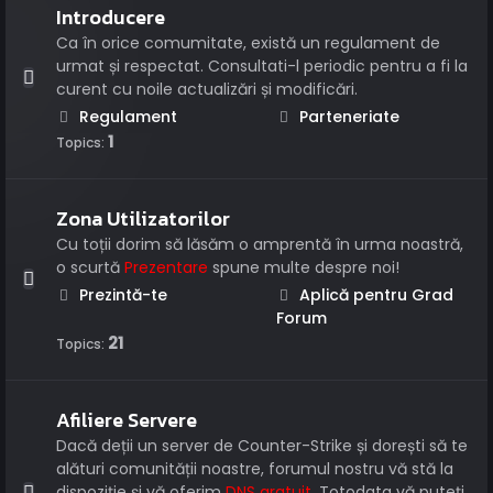
Introducere
Ca în orice comumitate, există un regulament de
urmat și respectat. Consultati-l periodic pentru a fi la
curent cu noile actualizări și modificări.
Regulament
Parteneriate
1
Topics:
Zona Utilizatorilor
Cu toții dorim să lăsăm o amprentă în urma noastră,
o scurtă
Prezentare
spune multe despre noi!
Prezintă-te
Aplică pentru Grad
Forum
21
Topics:
Afiliere Servere
Dacă deții un server de Counter-Strike și dorești să te
alături comunității noastre, forumul nostru vă stă la
dispoziție și vă oferim
DNS gratuit
. Totodata vă puteți