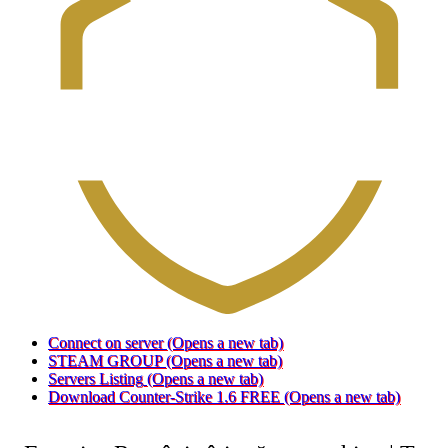
Connect on server
(Opens a new tab)
STEAM GROUP
(Opens a new tab)
Servers Listing
(Opens a new tab)
Download Counter-Strike 1.6 FREE
(Opens a new tab)