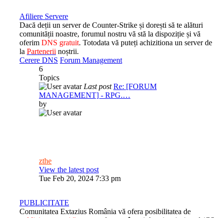
Afiliere Servere
Dacă deții un server de Counter-Strike și dorești să te alături
comunității noastre, forumul nostru vă stă la dispoziție și vă
oferim
DNS gratuit
. Totodata vă puteți achizitiona un server de
la
Partenerii
noștrii.
Cerere DNS
Forum Management
6
Topics
Last post
Re: [FORUM
MANAGEMENT] - RPG.…
by
zthe
View the latest post
Tue Feb 20, 2024 7:33 pm
PUBLICITATE
Comunitatea Extazius România vă ofera posibilitatea de