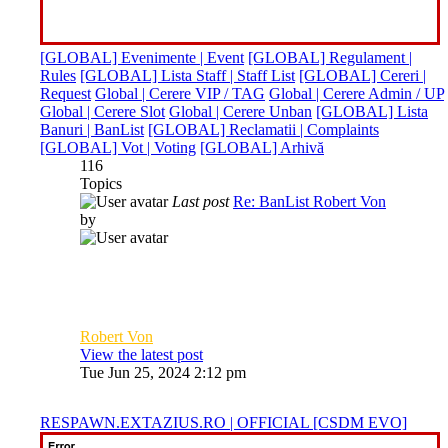
[GLOBAL] Evenimente | Event
[GLOBAL] Regulament |
Rules
[GLOBAL] Lista Staff | Staff List
[GLOBAL] Cereri |
Request
Global | Cerere VIP / TAG
Global | Cerere Admin / UP
Global | Cerere Slot
Global | Cerere Unban
[GLOBAL] Lista
Banuri | BanList
[GLOBAL] Reclamatii | Complaints
[GLOBAL] Vot | Voting
[GLOBAL] Arhivă
116
Topics
Last post
Re: BanList Robert Von
by
Robert Von
View the latest post
Tue Jun 25, 2024 2:12 pm
RESPAWN.EXTAZIUS.RO | OFFICIAL [CSDM EVO]