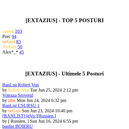
[EXTAZIUS] - TOP 5 POSTURI
csursu
103
Porc
94
neGroi
83
AsAsIn
50
Alex*_*
45
[EXTAZIUS] - Ultimele 5 Posturi
BanList Robert Von
by
Robert Von
Tue Jun 25, 2024 2:12 pm
Voteaza Serverul
by
zthe
Mon Jun 24, 2024 6:32 pm
BanList CSURSU 1
by
neGroi
Sun Jun 23, 2024 10:40 pm
[BANLIST] [eVo.][Russien.]
by
[ Russien. ]
Sun Jun 16, 2024 6:55 pm
banlist BOIERU