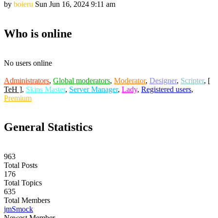
by
boieru
Sun Jun 16, 2024 9:11 am
Who is online
No users online
Administrators
,
Global moderators
,
Moderator
,
Designer
,
Scripter
,
[
TeH ]
,
Skins Master
,
Server Manager
,
Lady
,
Registered users
,
Premium
General Statistics
963
Total Posts
176
Total Topics
635
Total Members
jmSmock
Newest Member