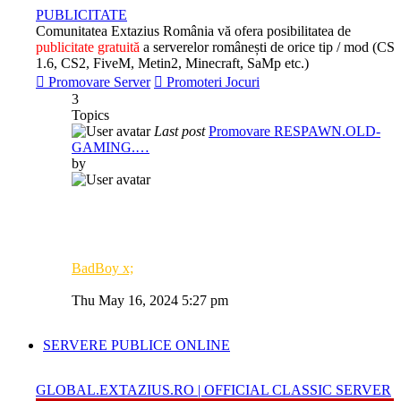
post
PUBLICITATE
Comunitatea Extazius România vă ofera posibilitatea de
publicitate gratuită
a serverelor românești de orice tip / mod (CS
1.6, CS2, FiveM, Metin2, Minecraft, SaMp etc.)
Promovare Server
Promoteri Jocuri
3
Topics
Last post
Promovare RESPAWN.OLD-
GAMING.…
by
BadBoy x;
View
the
Thu May 16, 2024 5:27 pm
latest
post
SERVERE PUBLICE ONLINE
GLOBAL.EXTAZIUS.RO | OFFICIAL CLASSIC SERVER