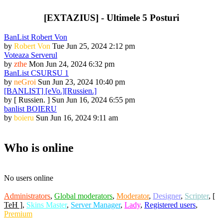
[EXTAZIUS] - Ultimele 5 Posturi
BanList Robert Von
by
Robert Von
Tue Jun 25, 2024 2:12 pm
Voteaza Serverul
by
zthe
Mon Jun 24, 2024 6:32 pm
BanList CSURSU 1
by
neGroi
Sun Jun 23, 2024 10:40 pm
[BANLIST] [eVo.][Russien.]
by
[ Russien. ]
Sun Jun 16, 2024 6:55 pm
banlist BOIERU
by
boieru
Sun Jun 16, 2024 9:11 am
Who is online
No users online
Administrators
,
Global moderators
,
Moderator
,
Designer
,
Scripter
,
[
TeH ]
,
Skins Master
,
Server Manager
,
Lady
,
Registered users
,
Premium