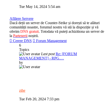
View
the
Tue May 14, 2024 5:54 am
latest
post
Afiliere Servere
Dacă deții un server de Counter-Strike și dorești să te alături
comunității noastre, forumul nostru vă stă la dispoziție și vă
oferim
DNS gratuit
. Totodata vă puteți achizitiona un server de
la
Partenerii
noștrii.
Cerere DNS
Forum Management
6
Topics
Last post
Re: [FORUM
MANAGEMENT] - RPG.…
by
zthe
View
the
Tue Feb 20, 2024 7:33 pm
latest