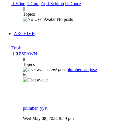
Vând
Cumpăr
Schimb
Donez
0
Topics
No posts
ARCHIVE
Trash
RESPAWN
8
Topics
Last post
plumber san jose
by
plumber_yyst
View
the
Wed May 08, 2024 8:59 pm
latest