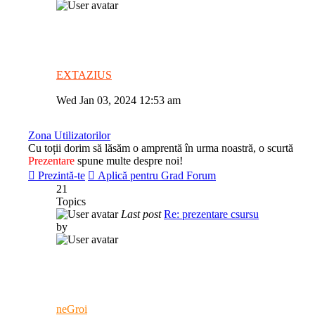
EXTAZIUS
View
the
Wed Jan 03, 2024 12:53 am
latest
post
Zona Utilizatorilor
Cu toții dorim să lăsăm o amprentă în urma noastră, o scurtă
Prezentare
spune multe despre noi!
Prezintă-te
Aplică pentru Grad Forum
21
Topics
Last post
Re: prezentare csursu
by
neGroi