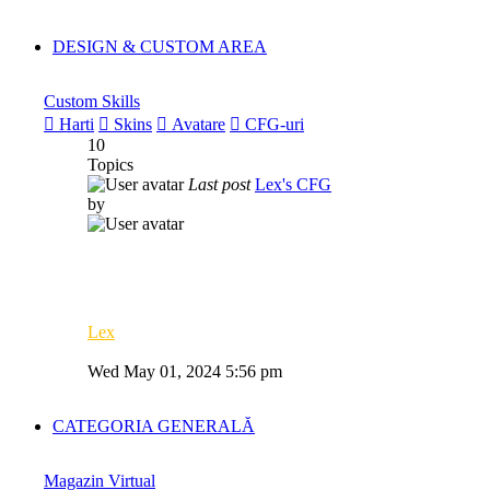
latest
post
DESIGN & CUSTOM AREA
Custom Skills
Harti
Skins
Avatare
CFG-uri
10
Topics
Last post
Lex's CFG
by
Lex
View
the
Wed May 01, 2024 5:56 pm
latest
post
CATEGORIA GENERALĂ
Magazin Virtual