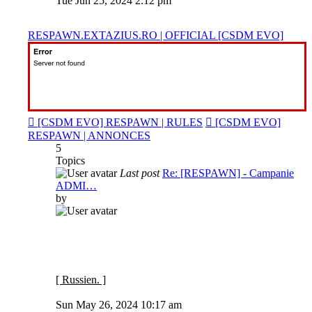
Tue Jun 25, 2024 2:12 pm
latest
post
RESPAWN.EXTAZIUS.RO | OFFICIAL [CSDM EVO]
[CSDM EVO] RESPAWN | RULES
[CSDM EVO]
RESPAWN | ANNONCES
5
Topics
Last post
Re: [RESPAWN] - Campanie
ADMI…
by
[ Russien. ]
View
the
Sun May 26, 2024 10:17 am