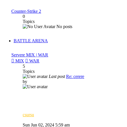
latest
post
Counter-Strike 2
0
Topics
No posts
BATTLE ARENA
Servere MIX | WAR
MIX
WAR
5
Topics
Last post
Re: cerere
by
csursu
View
the
Sun Jun 02, 2024 5:59 am