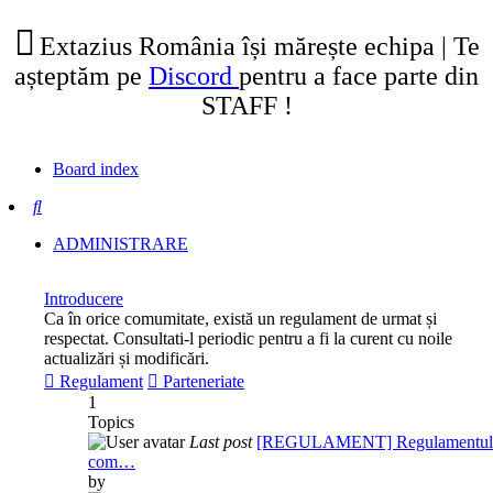
tab)
new
tab)
Extazius România își mărește echipa | Te
așteptăm pe
Discord
pentru a face parte din
STAFF !
Board index
Search
ADMINISTRARE
Introducere
Ca în orice comumitate, există un regulament de urmat și
respectat. Consultati-l periodic pentru a fi la curent cu noile
actualizări și modificări.
Regulament
Parteneriate
1
Topics
Last post
[REGULAMENT] Regulamentul
com…
by