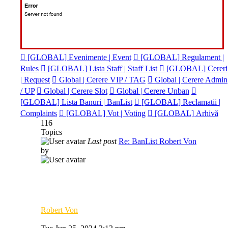
[GLOBAL] Evenimente | Event
[GLOBAL] Regulament |
Rules
[GLOBAL] Lista Staff | Staff List
[GLOBAL] Cereri
| Request
Global | Cerere VIP / TAG
Global | Cerere Admin
/ UP
Global | Cerere Slot
Global | Cerere Unban
[GLOBAL] Lista Banuri | BanList
[GLOBAL] Reclamatii |
Complaints
[GLOBAL] Vot | Voting
[GLOBAL] Arhivă
116
Topics
Last post
Re: BanList Robert Von
by
Robert Von
View
the