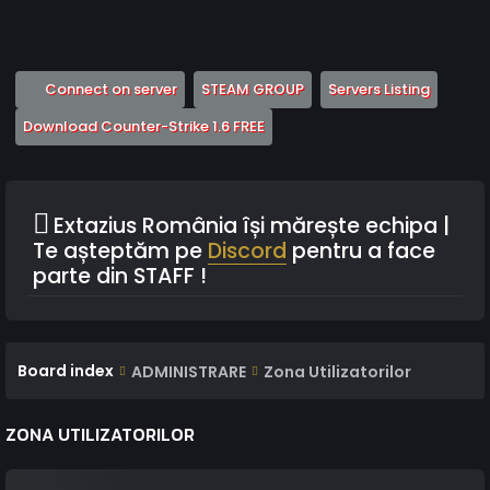
(Opens a new tab)
(Opens a new tab)
(Opens 
Connect on server
STEAM GROUP
Servers Listing
(Opens a new tab)
Download Counter-Strike 1.6 FREE
Extazius România își mărește echipa |
Te așteptăm pe
Discord
pentru a face
parte din STAFF !
Board index
ADMINISTRARE
Zona Utilizatorilor
ZONA UTILIZATORILOR