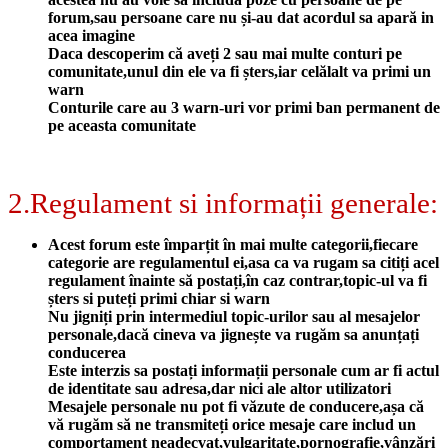
forum,sau persoane care nu și-au dat acordul sa apară in
acea imagine
Daca descoperim că aveți 2 sau mai multe conturi pe
comunitate,unul din ele va fi șters,iar celălalt va primi un
warn
Conturile care au 3 warn-uri vor primi ban permanent de
pe aceasta comunitate
2.Regulament si informații generale:
Acest forum este împarțit în mai multe categorii,fiecare
categorie are regulamentul ei,asa ca va rugam sa citiți acel
regulament înainte să postați,în caz contrar,topic-ul va fi
șters si puteți primi chiar si warn
Nu jigniți prin intermediul topic-urilor sau al mesajelor
personale,dacă cineva va jignește va rugăm sa anunțați
conducerea
Este interzis sa postați informații personale cum ar fi actul
de identitate sau adresa,dar nici ale altor utilizatori
Mesajele personale nu pot fi văzute de conducere,așa că
vă rugăm să ne transmiteți orice mesaje care includ un
comportament neadecvat,vulgaritate,pornografie,vânzări