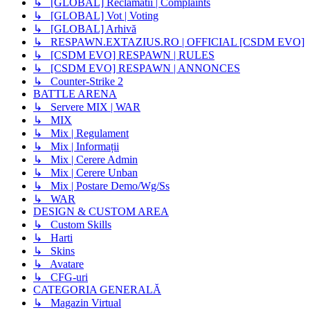
↳ [GLOBAL] Reclamatii | Complaints
↳ [GLOBAL] Vot | Voting
↳ [GLOBAL] Arhivă
↳ RESPAWN.EXTAZIUS.RO | OFFICIAL [CSDM EVO]
↳ [CSDM EVO] RESPAWN | RULES
↳ [CSDM EVO] RESPAWN | ANNONCES
↳ Counter-Strike 2
BATTLE ARENA
↳ Servere MIX | WAR
↳ MIX
↳ Mix | Regulament
↳ Mix | Informații
↳ Mix | Cerere Admin
↳ Mix | Cerere Unban
↳ Mix | Postare Demo/Wg/Ss
↳ WAR
DESIGN & CUSTOM AREA
↳ Custom Skills
↳ Harti
↳ Skins
↳ Avatare
↳ CFG-uri
CATEGORIA GENERALĂ
↳ Magazin Virtual