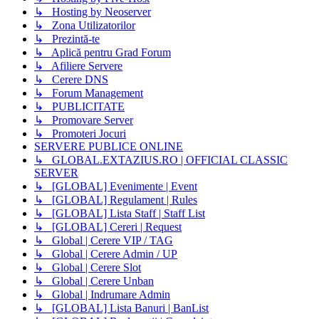
↳ Hosting by Neoserver
↳ Zona Utilizatorilor
↳ Prezintă-te
↳ Aplică pentru Grad Forum
↳ Afiliere Servere
↳ Cerere DNS
↳ Forum Management
↳ PUBLICITATE
↳ Promovare Server
↳ Promoteri Jocuri
SERVERE PUBLICE ONLINE
↳ GLOBAL.EXTAZIUS.RO | OFFICIAL CLASSIC
SERVER
↳ [GLOBAL] Evenimente | Event
↳ [GLOBAL] Regulament | Rules
↳ [GLOBAL] Lista Staff | Staff List
↳ [GLOBAL] Cereri | Request
↳ Global | Cerere VIP / TAG
↳ Global | Cerere Admin / UP
↳ Global | Cerere Slot
↳ Global | Cerere Unban
↳ Global | Indrumare Admin
↳ [GLOBAL] Lista Banuri | BanList