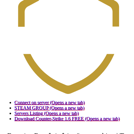
Connect on server
(Opens a new tab)
STEAM GROUP
(Opens a new tab)
Servers Listing
(Opens a new tab)
Download Counter-Strike 1.6 FREE
(Opens a new tab)