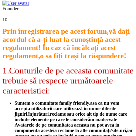
Founder
10
Prin înregistrarea pe acest forum,vă dați
acordul că a-ți luat la cunoștință acest
regulament! În caz că încălcați acest
regulament,o sa fiți trași la răspundere!
1.Conturile de pe aceasta comunitate
trebuie să respecte următoarele
caracteristici:
Suntem o comunitate family friendly,asa ca nu vom
accepta utilizatorii care utilizează in nume diferite
jigniri,înjurături,reclame sau orice alt tip de nume care
include elemente pe care le considerăm inadecvate
Avatarele de pe comunitatea aceasta nu pot avea in
componenta acesteia reclame la alte comunități/site-uri,iar
acestea nu au voie sa includă poze cu persoane de pe