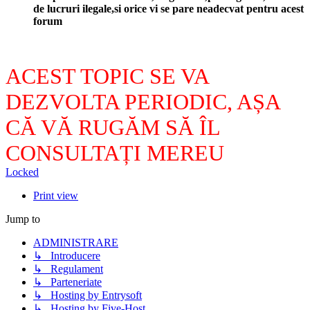
de lucruri ilegale,si orice vi se pare neadecvat pentru acest
forum
ACEST TOPIC SE VA
DEZVOLTA PERIODIC, AȘA
CĂ VĂ RUGĂM SĂ ÎL
CONSULTAȚI MEREU
Locked
Print view
Jump to
ADMINISTRARE
↳ Introducere
↳ Regulament
↳ Parteneriate
↳ Hosting by Entrysoft
↳ Hosting by Five-Host