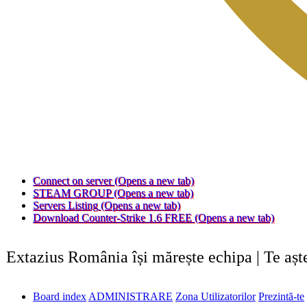
Connect on server
(Opens a new tab)
STEAM GROUP
(Opens a new tab)
Servers Listing
(Opens a new tab)
Download Counter-Strike 1.6 FREE
(Opens a new tab)
Extazius România își mărește echipa | Te aș
Board index
ADMINISTRARE
Zona Utilizatorilor
Prezintă-te