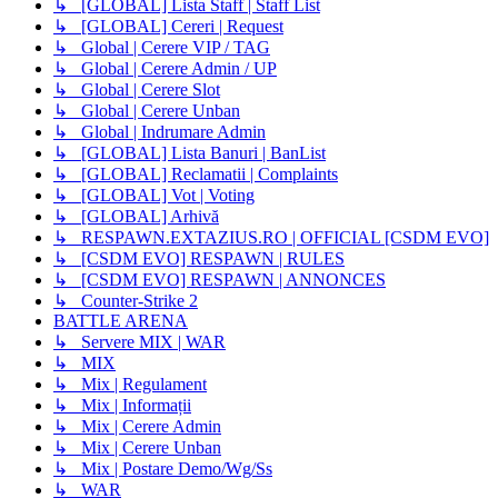
↳ [GLOBAL] Lista Staff | Staff List
↳ [GLOBAL] Cereri | Request
↳ Global | Cerere VIP / TAG
↳ Global | Cerere Admin / UP
↳ Global | Cerere Slot
↳ Global | Cerere Unban
↳ Global | Indrumare Admin
↳ [GLOBAL] Lista Banuri | BanList
↳ [GLOBAL] Reclamatii | Complaints
↳ [GLOBAL] Vot | Voting
↳ [GLOBAL] Arhivă
↳ RESPAWN.EXTAZIUS.RO | OFFICIAL [CSDM EVO]
↳ [CSDM EVO] RESPAWN | RULES
↳ [CSDM EVO] RESPAWN | ANNONCES
↳ Counter-Strike 2
BATTLE ARENA
↳ Servere MIX | WAR
↳ MIX
↳ Mix | Regulament
↳ Mix | Informații
↳ Mix | Cerere Admin
↳ Mix | Cerere Unban
↳ Mix | Postare Demo/Wg/Ss
↳ WAR