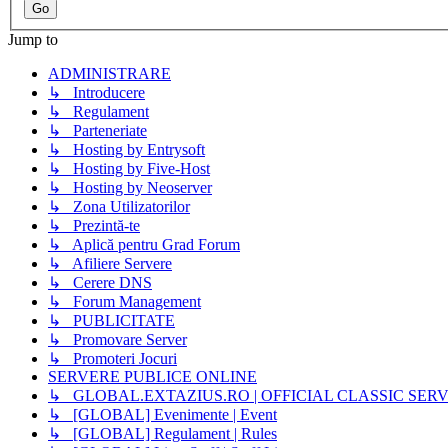
Jump to
ADMINISTRARE
↳ Introducere
↳ Regulament
↳ Parteneriate
↳ Hosting by Entrysoft
↳ Hosting by Five-Host
↳ Hosting by Neoserver
↳ Zona Utilizatorilor
↳ Prezintă-te
↳ Aplică pentru Grad Forum
↳ Afiliere Servere
↳ Cerere DNS
↳ Forum Management
↳ PUBLICITATE
↳ Promovare Server
↳ Promoteri Jocuri
SERVERE PUBLICE ONLINE
↳ GLOBAL.EXTAZIUS.RO | OFFICIAL CLASSIC SER
↳ [GLOBAL] Evenimente | Event
↳ [GLOBAL] Regulament | Rules